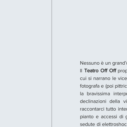
Nessuno è un grand’uo
Il 
Teatro Off Off
 pro
cui si narrano le vic
fotografa e (poi pittr
la bravissima interp
declinazioni della v
raccontarci tutto int
pianto e accessi di g
sedute di elettroshoc