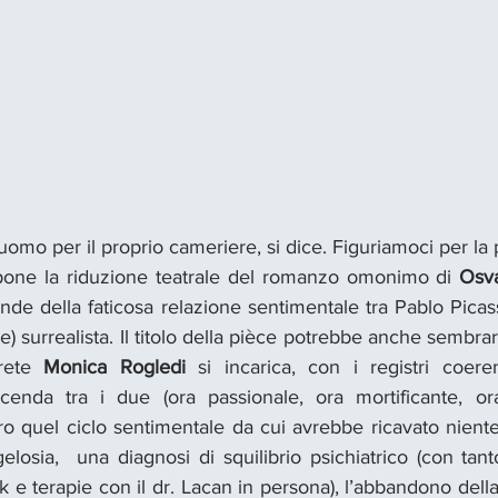
mo per il proprio cameriere, si dice. Figuriamoci per la p
pone la riduzione teatrale del romanzo omonimo di 
Osva
ende della faticosa relazione sentimentale tra Pablo Pica
ice) surrealista. Il titolo della pièce potrebbe anche sembr
rete 
Monica Rogledi
 si incarica, con i registri coeren
icenda tra i due (ora passionale, ora mortificante, ora
ero quel ciclo sentimentale da cui avrebbe ricavato niente 
elosia,  una diagnosi di squilibrio psichiatrico (con tanto
k e terapie con il dr. Lacan in persona), l’abbandono della