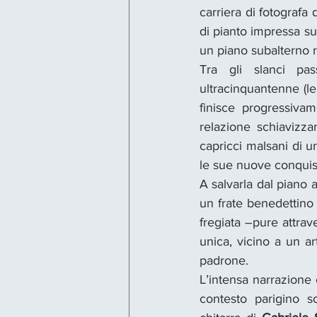
carriera di fotografa d
di pianto impressa sul
un piano subalterno r
Tra gli slanci pas
ultracinquantenne (le
finisce progressivam
relazione schiavizza
capricci malsani di 
le sue nuove conquist
A salvarla dal piano 
un frate benedettino
fregiata –pure attrav
unica, vicino a un 
padrone.
L’intensa narrazione 
contesto parigino s