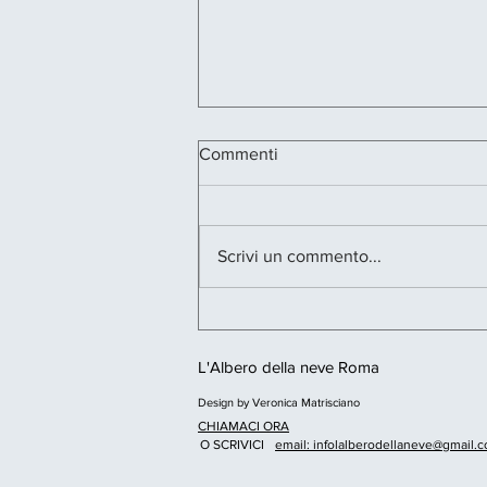
Commenti
Scrivi un commento...
COMPAGNI DI SCUOLA –
Regia Giancarlo Fares
L'Albero della neve Roma
Design by Veronica Matrisciano
CHIAMACI ORA
O SCRIVICI
email: infolalberodellaneve@gmail.