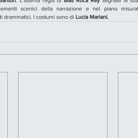
Santori
. L’attenta regia di 
Blas Roca Rey
 segnala la sua
lementi scenici della narrazione e nel piano misurato
i drammatici. I costumi sono di 
Lucia Mariani.