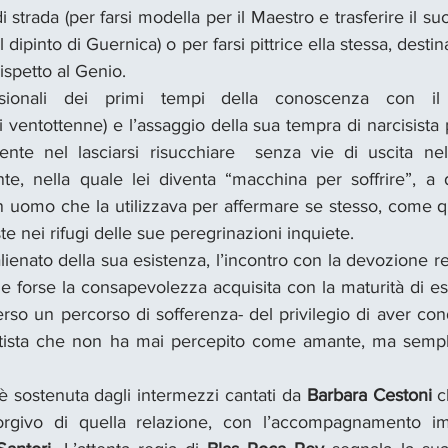
i strada (per farsi modella per il Maestro e trasferire il suo
 dipinto di Guernica) o per farsi pittrice ella stessa, destin
ispetto al Genio.
sionali dei primi tempi della conoscenza con il g
i ventottenne) e l’assaggio della sua tempra di narcisista 
ente nel lasciarsi risucchiare  senza vie di uscita nel
nte, nella quale lei diventa “macchina per soffrire”, a d
un uomo che la utilizzava per affermare se stesso, come q
e nei rifugi delle sue peregrinazioni inquiete.
alienato della sua esistenza, l’incontro con la devozione re
 e forse la consapevolezza acquisita con la maturità di e
erso un percorso di sofferenza- del privilegio di aver cond
artista che non ha mai percepito come amante, ma semp
è sostenuta dagli intermezzi cantati da 
Barbara Cestoni
 c
orgivo di quella relazione, con l’accompagnamento imp