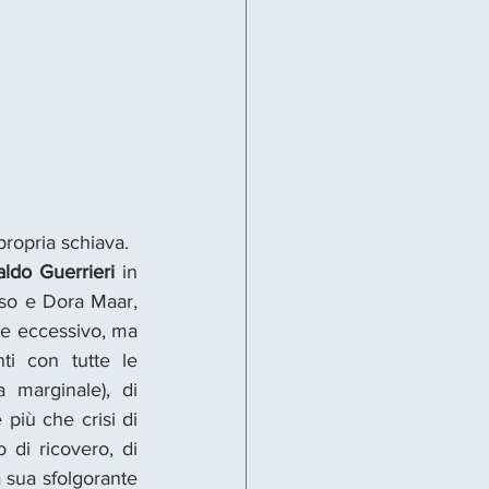
ropria schiava. 
ldo Guerrieri
 in 
sso e Dora Maar, 
are eccessivo, ma 
ti con tutte le 
 marginale), di 
più che crisi di 
 di ricovero, di 
 sua sfolgorante 