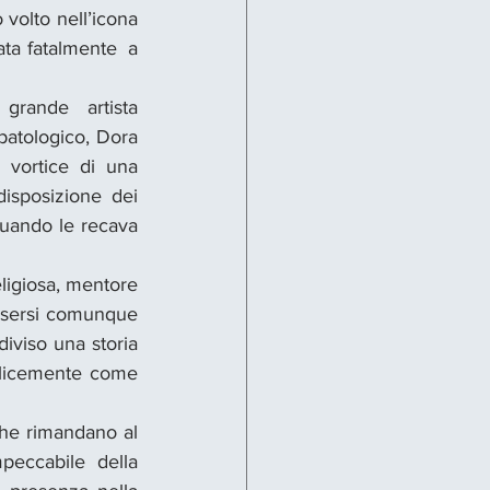
 volto nell’icona 
ata fatalmente  a 
rande artista 
patologico, Dora 
 vortice di una 
isposizione dei 
uando le recava 
ligiosa, mentore 
ssersi comunque 
iviso una storia 
licemente come 
he rimandano al 
eccabile della 