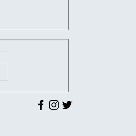
O DI STATO - Il Golpe
ese, storia di
chiesta censurata -
tamento regia di
uele Cecconi