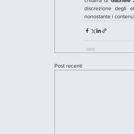
chitarra di 
Gabriele 
discrezione degli e
nonostante i contenut
Post recenti