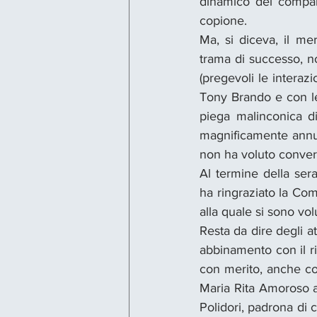
dinamico del compart
copione.
Ma, si diceva, il mer
trama di successo, no
(pregevoli le interaz
Tony Brando e con le 
piega malinconica di
magnificamente annunc
non ha voluto converg
Al termine della sera
ha ringraziato la Com
alla quale si sono vol
Resta da dire degli at
abbinamento con il ri
con merito, anche co
Maria Rita Amoroso 
Polidori, padrona di 