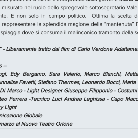
e misurato nel ruolo dello spregevole sottosegretario Vale
te. E non solo in campo politico.  Ottima la scelta de
 a rappresentare la splendida magione della “mantenuta” F
 spiaggia dove si consuma il malinconico tramonto della s
- Liberamente tratto dal film di Carlo Verdone Adattamen
s –
i, Edy Bergamo, Sara Valerio, Marco Blanchi, Matteo C
Annalisa Favetti, Stefano Thermes, Leonardo Bocci, Marta 
Di Marco - Light Designer Giuseppe Filipponio - Costumi
teo Ferrera -Tecnico Luci Andrea Leghissa - Capo Macch
y Light
nicazione Globale
9 marzo al Nuovo Teatro Orione