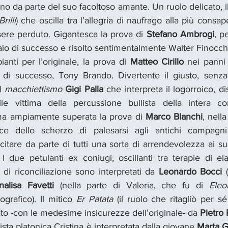
ono da parte del suo facoltoso amante. Un ruolo delicato, il
rilli
) che oscilla tra l’allegria di naufrago alla più consa
ere perduto. Gigantesca la prova di 
Stefano Ambrogi
, p
io di successo e risolto sentimentalmente Walter Finocch
anti per l’originale, la prova di 
Matteo Cirillo 
nei panni 
di successo, Tony Brando. Divertente il giusto, senza 
l 
macchiettismo
Gigi Palla
 che interpreta il logorroico, di
abile vittima della percussione bullista della intera 
 ma ampiamente superata la prova di 
Marco Blanchi
, nella
ice dello scherzo di palesarsi agli antichi compagn
scitare da parte di tutti una sorta di arrendevolezza ai suo
I due petulanti ex coniugi, oscillanti tra terapie di ela
di riconciliazione sono interpretati da 
Leonardo Bocci
 
nalisa Favetti 
(nella parte di Valeria, che fu di 
Eleo
grafico). Il mitico 
Er Patata
 (il ruolo che ritagliò per sé
to -con le medesime insicurezze dell’originale- da 
Pietro
sta platonica Cristina è interpretata dalla giovane 
Marta G