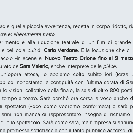
so a quella piccola avvertenza, redatta in corpo ridotto, risp
trale: 
liberamente tratto
. 
 la pellicola 
cult
 di 
Carlo Verdone
. E la locuzione che ci a
tacolo -in scena al 
Nuovo
Teatro Orione fino al 9 marz
urato da 
Sara Valerio
, anche interprete della 
pièce
.
un’opera attesa, lo abbiamo colto subito ieri (terza u
bblico: nonostante la contiguità con l’ultima serata di S
e visioni collettive della finale, la sala di oltre 800 post
 tempo a teatro. Sarà perché era corsa la voce anche de
i spettatori (voce come vedremo confermata) o sarà per
0 anni non manca di rappresentare insegna di richiamo 
a quello spettacolo. Sarà come sarà, ma l’impresa si annu
una promessa sottotraccia con il tanto pubblico accorso, di 