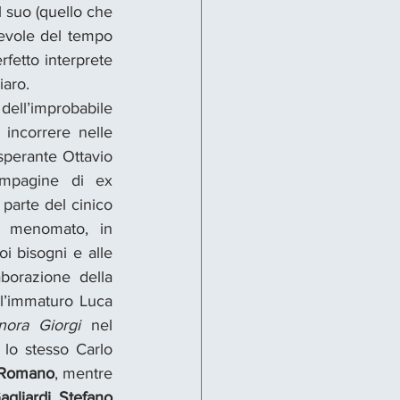
 suo (quello che 
pevole del tempo 
erfetto interprete 
iaro.
dell’improbabile 
incorrere nelle 
sperante Ottavio 
compagine di ex 
 parte del cinico 
i menomato, in 
i bisogni e alle 
borazione della 
(l’immaturo Luca 
nora Giorgi
 nel 
 lo stesso Carlo 
 Romano
, mentre 
agliardi
. 
Stefano 