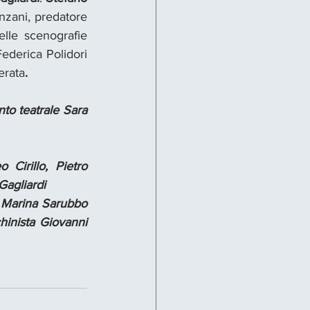
nzani, predatore 
lle scenografie 
ederica Polidori 
erata
.
to teatrale Sara 
irillo, Pietro 
Gagliardi
 Marina Sarubbo 
inista Giovanni 