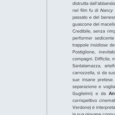
distrutta dall’abband
nel film fu di 
Nancy B
passato e del beness
guascone del macella
Credibile, senza rimpi
performer sedicente 
trappole insidiose de
Postiglione, inevit
compagni. Difficile,
Santalamazza, artef
carrozzella, sì da su
sue insane pretese. 
separazione e voglia 
Guglielmi) e da 
An
corrispettivo cinemato
Verdone) è interpreta
la sua giovane conqui