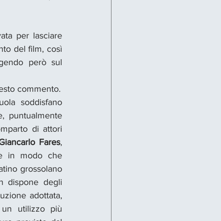
ata per lasciare 
to del film, così 
ngendo però sul 
questo commento.
ola soddisfano 
e, puntualmente 
parto di attori 
Giancarlo Fares
, 
me in modo che 
atino grossolano 
 dispone degli 
uzione adottata, 
un utilizzo più 