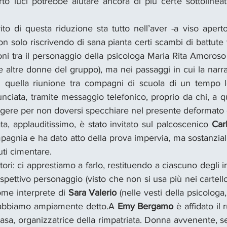
o luci potrebbe aiutare ancora di più certe sottolineatu
ito di questa riduzione sta tutto nell’aver -a viso aperto
n solo riscrivendo di sana pianta certi scambi di battute tr
ioni tra il personaggio della psicologa Maria Rita Amoroso 
altre donne del gruppo), ma nei passaggi in cui la narra
 quella riunione tra compagni di scuola di un tempo lo
iata, tramite messaggio telefonico, proprio da chi, a que
ere per non doversi specchiare nel presente deformato de
ta, applauditissimo, è stato invitato sul palcoscenico 
Car
pagnia e ha dato atto della prova impervia, ma sostanzia
uti cimentare.
tori: ci apprestiamo a farlo, restituendo a ciascuno degli int
spettivo personaggio (visto che non si usa più nei cartellon
me interprete di 
Sara Valerio
 (nelle vesti della psicologa, “
abbiamo ampiamente detto.A 
Emy Bergamo
 è affidato il 
casa, organizzatrice della rimpatriata. Donna avvenente, 