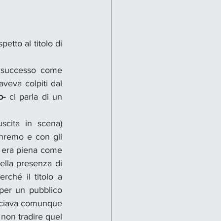
etto al titolo di 
In questo caso il riferimento è alla riduzione teatrale di un film di grande successo come 
veva colpiti dal 
o-
 ci parla di un 
scita in scena) 
anremo e con gli 
i era piena come 
lla presenza di 
ché il titolo a 
per un pubblico 
nciava comunque 
non tradire quel 