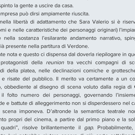
into la gente a uscire da casa.
l’impresa può dirsi ampiamente riuscita.
 nella libertà di adattamento che Sara Valerio si è riserv
omi e nelle caratteristiche dei personaggi originari) l’impian
e nella sostanza l’esilarante andamento narrativo, spi
à presente nella partitura di Verdone.
e nota e questo ci dispensa dal doverla riepilogare in 
 protagonisti della 
reunion
 tra vecchi compagni di scu
rdi della platea, nelle declinazioni comiche e grottesch
 e risate del pubblico. Il merito va certamente a un com
 obbediente al disegno di scena voluto dalla regia di 
e il folto numero dei personaggi, governando l’insie
de e battute di alleggerimento non si disperdessero nel c
i scena imponeva. D’altronde la semantica teatrale non
to propri del cinema, a partire dal primo piano e la sol
quadri”, risolve brillantemente il 
gap
. Probabilmente, 