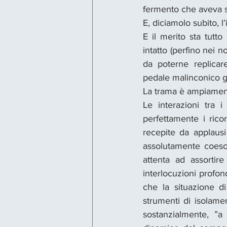
fermento che aveva sp
E, diciamolo subito, 
E il merito sta tutto
intatto (perfino nei n
da poterne replicar
pedale malinconico gi
La trama è ampiament
Le interazioni tra i
perfettamente i rico
recepite da applausi
assolutamente coeso,
attenta ad assortir
interlocuzioni profon
che la situazione d
strumenti di isolamen
sostanzialmente, ”a 