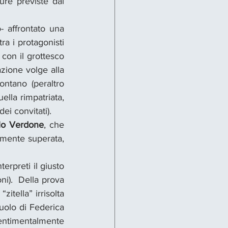
re previste dal 
- affrontato una 
a i protagonisti 
con il grottesco 
zione volge alla 
ntano (peraltro 
lla rimpatriata, 
i convitati).  
lo Verdone
, che 
lmente superata, 
erpreti il giusto 
i).  Della prova 
zitella” irrisolta 
ruolo di Federica 
sentimentalmente 