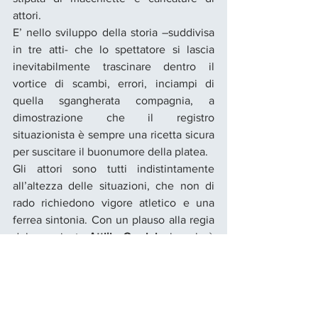
attori. 
E’ nello sviluppo della storia –suddivisa 
in tre atti- che lo spettatore si lascia 
inevitabilmente trascinare dentro il 
vortice di scambi, errori, inciampi di 
quella sgangherata compagnia, a 
dimostrazione che il registro 
situazionista è sempre una ricetta sicura 
per suscitare il buonumore della platea. 
Gli attori sono tutti indistintamente 
all’altezza delle situazioni, che non di 
rado richiedono vigore atletico e una 
ferrea sintonia. Con un plauso alla regia 
del compianto 
Attilio Corsini
, al quale è 
legato il decennale successo di questa 
pièce, ormai ascesa a vessillo distintivo 
della 
Compagnia Attori&Tecnici
.