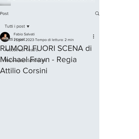
Post
Tutti i post
Fabio Salvati
Tutti i post
21 gen 2023
Tempo di lettura: 2 min
RUMORI FUORI SCENA di
Articoli sul Teatro
Michael Frayn - Regia
Recensioni Spettacoli
Attilio Corsini