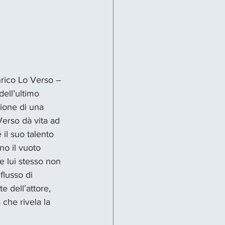
nrico Lo Verso –
dell’ultimo 
ione di una 
Verso dà vita ad 
l suo talento 
no il vuoto 
he lui stesso non 
flusso di 
e dell’attore, 
he rivela la 