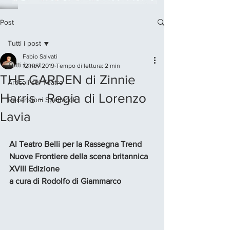
Post
Tutti i post
Fabio Salvati
Tutti i post
12 nov 2019
Tempo di lettura: 2 min
THE GARDEN di Zinnie
Articoli sul Teatro
Harris - Regia di Lorenzo
Recensioni Spettacoli
Lavia
Al Teatro Belli per la Rassegna Trend 
Nuove Frontiere della scena britannica 
XVIII Edizione 
a cura di Rodolfo di Giammarco 