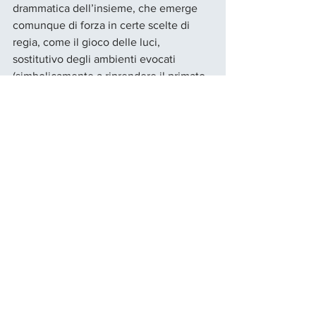
drammatica dell’insieme, che emerge 
comunque di forza in certe scelte di 
regia, come il gioco delle luci, 
sostitutivo degli ambienti evocati 
(simbolicamente a riprendere il primato 
della rappresentatività scenica sulla 
realtà)  l’ingresso di Madama Pace (che 
si manifesta con uno splendido 
accorgimento di regia), il grido muto 
della Madre, interpretato dalla 
bravissima 
Silvia Brogi
.
Recensioni Spettacoli
Mostra tutti
Post recenti