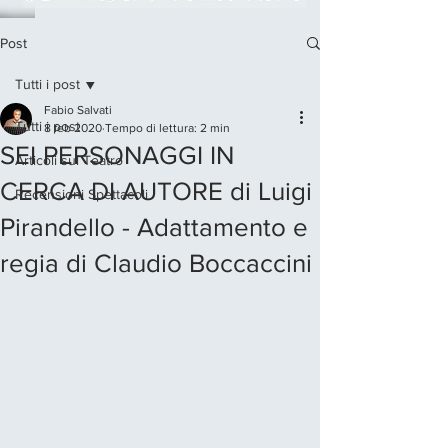
Post
Tutti i post
Fabio Salvati
Tutti i post
8 feb 2020
Tempo di lettura: 2 min
SEI PERSONAGGI IN
Articoli sul Teatro
CERCA DI AUTORE di Luigi
Recensioni Spettacoli
Pirandello - Adattamento e
regia di Claudio Boccaccini