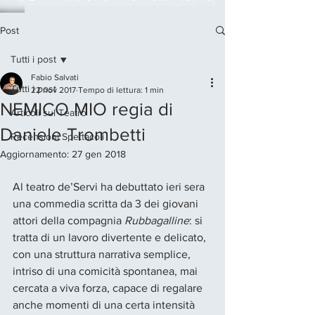
Post
Tutti i post
Fabio Salvati
Tutti i post
22 nov 2017
Tempo di lettura: 1 min
NEMICO MIO regia di
Articoli sul Teatro
Daniele Trombetti
Recensioni Spettacoli
Aggiornamento:
27 gen 2018
Al teatro de’Servi ha debuttato ieri sera 
una commedia scritta da 3 dei giovani 
attori della compagnia 
Rubbagalline
: si 
tratta di un lavoro divertente e delicato, 
con una struttura narrativa semplice, 
intriso di una comicità spontanea, mai 
cercata a viva forza, capace di regalare 
anche momenti di una certa intensità 