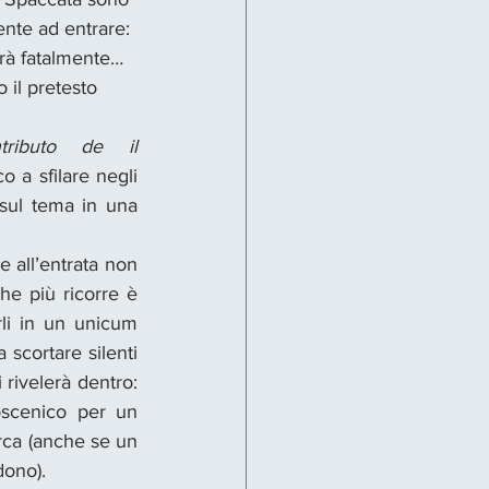
ente ad entrare: 
erà fatalmente…
 il pretesto 
(con l’importante contributo de il 
o a sfilare negli 
 sul tema in una 
 all’entrata non 
he più ricorre è 
li in un unicum 
 scortare silenti 
rivelerà dentro: 
oscenico per un 
rca (anche se un 
dono).