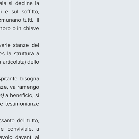
la si declina la 
e sul soffitto, 
unano tutti.  Il 
noro o in chiave 
varie stanze del 
 la struttura a 
rticolata) dello 
spitante, bisogna 
anze, va ramengo 
é) 
a beneficio, si 
le testimonianze 
ante del tutto, 
 conviviale, a 
avolo davanti al 