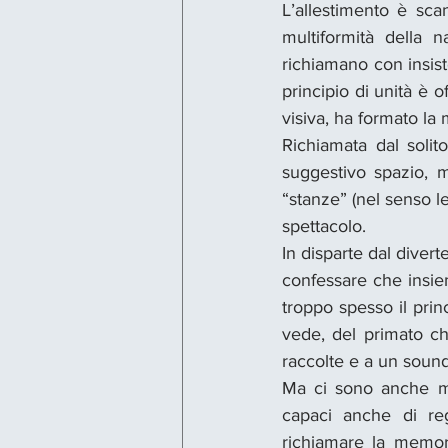
L’allestimento è scan
multiformità della n
richiamano con insiste
principio di unità è o
visiva, ha formato la 
Richiamata dal solito
suggestivo spazio, m
“stanze” (nel senso le
spettacolo.
In disparte dal divert
confessare che insiem
troppo spesso il prin
vede, del primato che
raccolte e a un sound
Ma ci sono anche mom
capaci anche di reg
richiamare la memoria