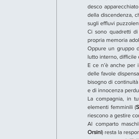
desco apparecchiato 
della discendenza, c
sugli effluvi puzzolent
Ci sono quadretti di 
propria memoria adol
Oppure un gruppo di 
lutto interno, difficile
E ce n’è anche per i 
delle favole dispensat
bisogno di continuità
e di innocenza perdu
La compagnia, in tut
elementi femminili (
S
riescono a gestire con
Al comparto maschil
Orsini
) resta la respo