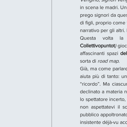
in scena le madri. Un
prego signori da ques
di figli, proprio come
narrativo per gli altri
Questa volta la
Collettivopuntot
)
 gioc
affascinanti spazi 
de
sorta di 
road map
.
Già, ma come parlare 
aiuta più di tanto: un
“ricordo”. Ma ciasc
declinato a materia na
lo spettatore incerto
non aspettatevi il s
pubblico appoltronato
insistente déjà-vu ac