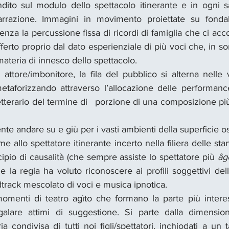
dito sul modulo dello spettacolo itinerante e in ogni sa
arrazione. Immagini in movimento proiettate su fondali 
nza la percussione fissa di ricordi di famiglia che ci accom
fferto proprio dal dato esperienziale di più voci che, in so
materia di innesco dello spettacolo.
 attore/imbonitore, la fila del pubblico si alterna nelle 
etaforizzando attraverso l’allocazione delle performances
tterario del termine di  
porzione di una composizione più a
ente andare su e giù per i vasti ambienti della superficie o
e allo spettatore itinerante incerto nella filiera delle st
cipio di causalità (che sempre assiste lo spettatore più 
âg
 la regia ha voluto riconoscere ai profili soggettivi del
track mescolato di voci e musica ipnotica.
enti di teatro agìto che formano la parte più interess
alare attimi di suggestione. Si parte dalla dimensione
 condivisa di tutti noi figli/spettatori, inchiodati a un t