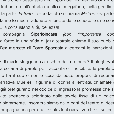
 imbonitore all’entrata munito di megafono, invita gentilm
ta parte. 
Entrate
, lo spettacolo si chiama 
Matres
 e si parl
 fanno le madri radunate all’uscita dalle scuole: le une sono
. È la consustanzialità, bellezza!
 compagnia 
Siparioincasa 
a forte: in una sfida di jazz teatrale chiama il suo pubblic
ll’ex mercato di Torre Spaccata
 a cercarsi le narrazioni
di madri sfuggendo al rischio della retorica? Il pieghevole
a collana di parole per raccontare l’indicibile: la parola c
uno ha il suo e non è cosa da poco proporsi di radunar
rrativa. Due esili figurine di donna all’entrata, chiamate a
, già prefigurano nel codice di ingresso la promessa che si 
olito spettacolo sciorinato dalle tavole fisse di un palc
 pigramente. Insomma siamo dalle parti del teatro di rice
compagna una per una le soluzioni narrative che si succe