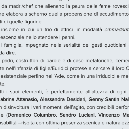
da madri/chef che alienano la paura della fame rovescian
he elabora a scherno quella propensione di accudimento, 
i di quelle figurine.
insieme in cui un trio di attrici -in modalità 
emmadanti
escenziale nello stendere i panni.
famiglia, impegnato nella serialità dei gesti quotidiani 
 da dire.
padri, costruttori di parole e di case metaforiche, cemen
e nell’infanzia di figlie/Euridici protese a cercare il loro O
 esistenziale perfino nell’Ade, come in una irriducibile mem
te.
ti i suoi elementi, è perfettamente all’altezza di ogni s
abrina Attanasio, Alessandra Desideri, Genny Santin Nal
 disinvoltura i vari momenti dell’agìto, con credibili perfor
e (
Domenico Columbro, Sandro Luciani, Vincenzo Ma
nsabilità –risolta con ottima presenza scenica e naturalezza-