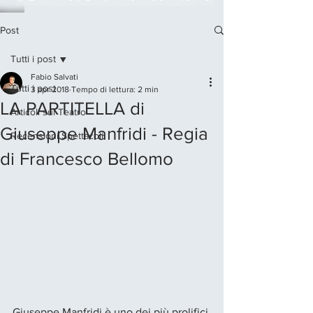
Post
Tutti i post
Fabio Salvati
Tutti i post
3 apr 2018
Tempo di lettura: 2 min
LA PARTITELLA di
Articoli sul Teatro
Giuseppe Manfridi - Regia
Recensioni Spettacoli
di Francesco Bellomo
Giuseppe Manfridi è uno dei più prolifici 