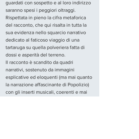
guardati con sospetto e al loro indirizzo 
saranno spesi i peggiori oltraggi. 
Rispettata in pieno la cifra metaforica 
del racconto, che qui risalta in tutta la 
sua evidenza nello squarcio narrativo 
dedicato al faticoso viaggio di una 
tartaruga su quella polveriera fatta di 
dossi e asperità del terreno. 
Il racconto è scandito da quadri 
narrativi, sostenuto da immagini 
esplicative ed eloquenti (ma mai quanto 
la narrazione affascinante di Popolizio) 
con gli inserti musicali, coerenti e mai 
invasivi, eseguiti dal vivo da 
Giovanni 
Lo Cascio. 
Ai saluti la struggente ballata 
di Bruce Springsteen  "The ghost of 
Tom Joad" ispirata proprio al romanzo di 
Steinbeck.  La 
Compagnia Umberto 
Orsini
 ha prodotto l’evento al Teatro Tor 