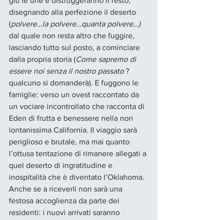
giù le une e distruggeranno il resto, 
disegnando alla perfezione il deserto 
(
polvere…la polvere…quanta polvere…) 
dal quale non resta altro che fuggire, 
lasciando tutto sul posto, a cominciare 
dalla propria storia (
Come sapremo di 
essere noi senza il nostro passato 
? 
qualcuno si domanderà). E fuggono le 
famiglie: verso un ovest raccontato da 
un vociare incontrollato che racconta di 
Eden di frutta e benessere nella non 
lontanissima California. Il viaggio sarà 
periglioso e brutale, ma mai quanto 
l’ottusa tentazione di rimanere allegati a 
quel deserto di ingratitudine e 
inospitalità che è diventato l’Oklahoma. 
Anche se a riceverli non sarà una 
festosa accoglienza da parte dei 
residenti: i nuovi arrivati saranno 