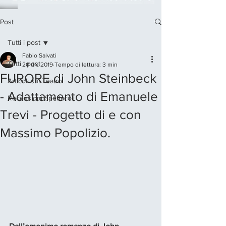
Post
Tutti i post
Fabio Salvati
Tutti i post
20 dic 2019
Tempo di lettura: 3 min
FURORE di John Steinbeck
Articoli sul Teatro
- Adattamento di Emanuele
Recensioni Spettacoli
Trevi - Progetto di e con
Massimo Popolizio.