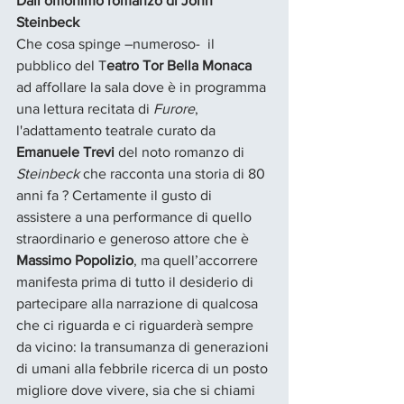
Dall’omonimo romanzo di John 
Steinbeck
Che cosa spinge –numeroso-  il 
pubblico del T
eatro Tor Bella Monaca
ad affollare la sala dove è in programma 
una lettura recitata di 
Furore
, 
l'adattamento teatrale curato da 
Emanuele Trevi
 del noto romanzo di 
Steinbeck
 che racconta una storia di 80 
anni fa ? Certamente il gusto di 
assistere a una performance di quello 
straordinario e generoso attore che è 
Massimo Popolizio
, ma quell’accorrere 
manifesta prima di tutto il desiderio di 
partecipare alla narrazione di qualcosa 
che ci riguarda e ci riguarderà sempre 
da vicino: la transumanza di generazioni 
di umani alla febbrile ricerca di un posto 
migliore dove vivere, sia che si chiami 